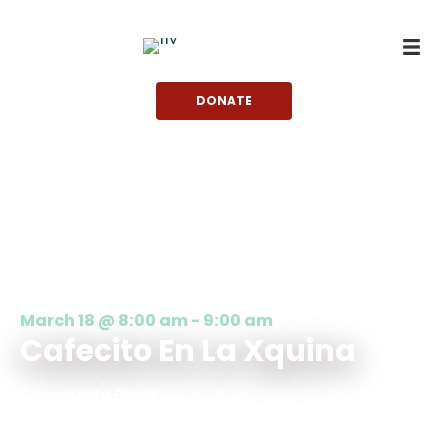
Skip
to
content
DONATE
March 18 @ 8:00 am
-
9:00 am
Cafecito En La Xquina
Community Event