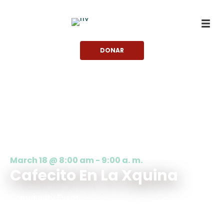
saltar
al
contenido
DONAR
March 18 @ 8:00 am
-
9:00 a. m.
Cafecito En La Xquina
Community Event