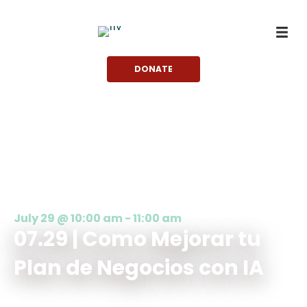
Skip
to
content
DONATE
July 29 @ 10:00 am
-
11:00 am
07.29 | Como Mejorar tu
Plan de Negocios con IA