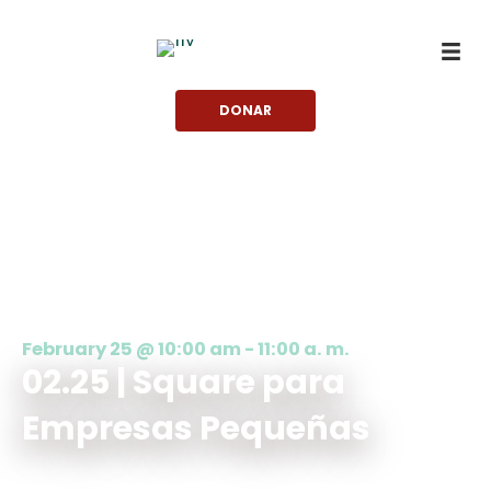
saltar
al
contenido
DONAR
February 25 @ 10:00 am
-
11:00 a. m.
02.25 | Square para
Empresas Pequeñas