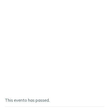
March 26, 2025 @ 10:00 am
-
11:00 a. m.
03.26 | Grow Your Business
with CapCut
This evento has passed.