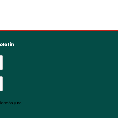
oletín
idación y no