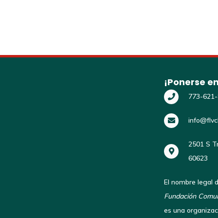
¡Ponerse en
773-621
info@flvc
2501 S Tr
60623
El nombre legal d
Fundación Comunit
es una organizac