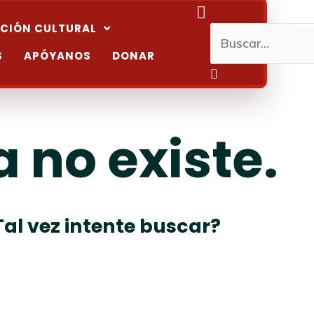
Buscar
CIÓN CULTURAL
Buscar...
S
APÓYANOS
DONAR
 no existe.
Tal vez intente buscar?