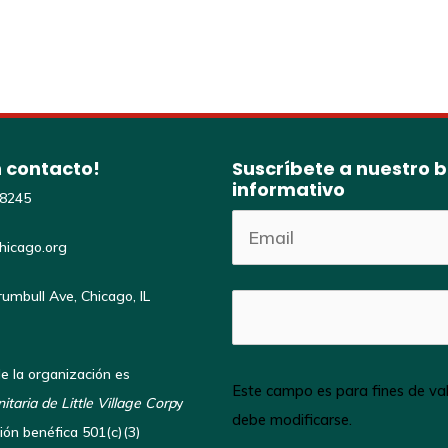
 contacto!
Suscríbete a nuestro b
informativo
-8245
hicago.org
umbull Ave, Chicago, IL
e la organización es
Este campo es para fines de val
aria de Little Village Corp
y
debe modificarse.
ión benéfica 501(c)(3)