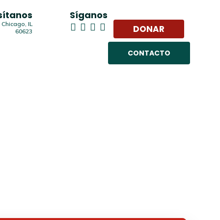
sítanos
Síganos
 Chicago, IL
DONAR
60623
CONTACTO